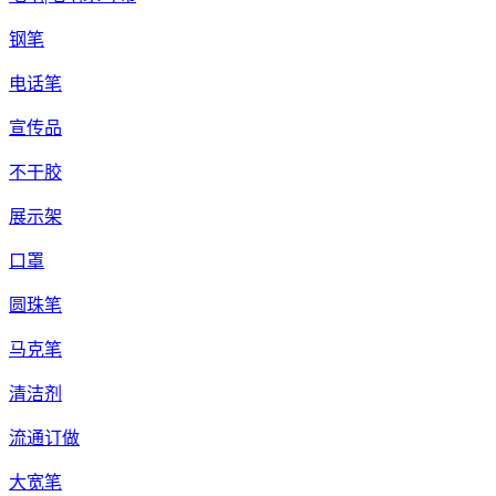
钢笔
电话笔
宣传品
不干胶
展示架
口罩
圆珠笔
马克笔
清洁剂
流通订做
大宽笔