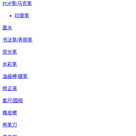
POP笔|马克笔
印章笔
墨水
书法笔|秀丽笔
荧光笔
水彩笔
油画棒|蜡笔
修正液
套尺|圆规
橡皮檫
卷笔刀