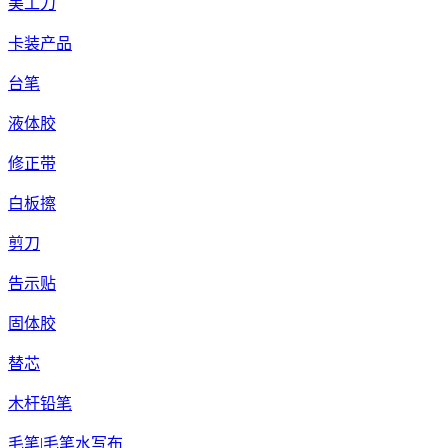
美工刀
卡装产品
台笔
液体胶
修正带
白板擦
剪刀
告示贴
固体胶
替芯
木杆铅笔
毛笔|毛笔水写布