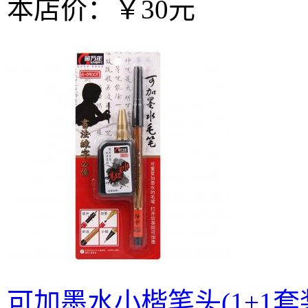
本店价：
￥30元
可加墨水小楷笔头(1+1套