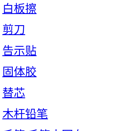
白板擦
剪刀
告示贴
固体胶
替芯
木杆铅笔