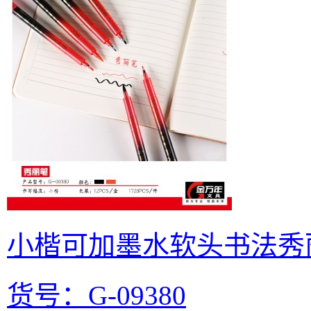
小楷可加墨水软头书法秀丽笔(
货号：G-09380