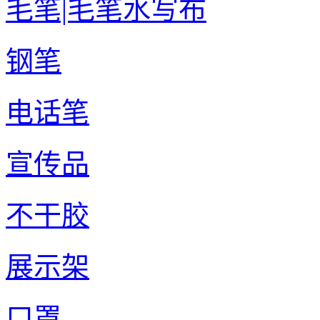
毛笔|毛笔水写布
钢笔
电话笔
宣传品
不干胶
展示架
口罩