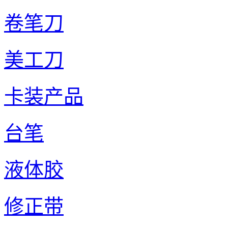
卷笔刀
美工刀
卡装产品
台笔
液体胶
修正带