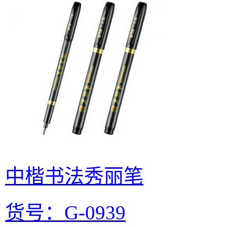
中楷书法秀丽笔
货号：G-0939