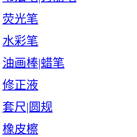
荧光笔
水彩笔
油画棒|蜡笔
修正液
套尺|圆规
橡皮檫