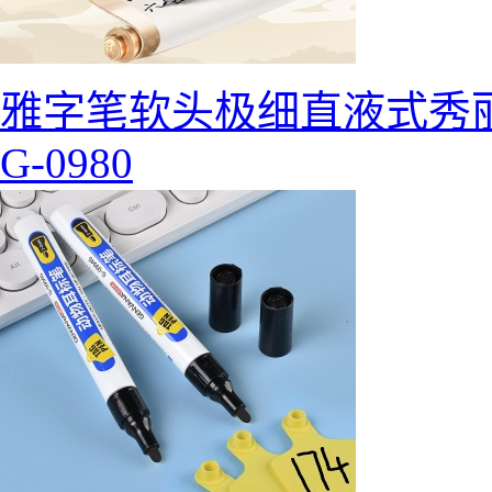
雅字笔软头极细直液式秀
G-0980