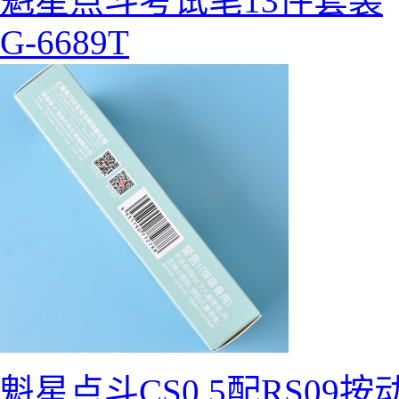
魁星点斗考试笔13件套装
G-6689T
魁星点斗CS0.5配RS09