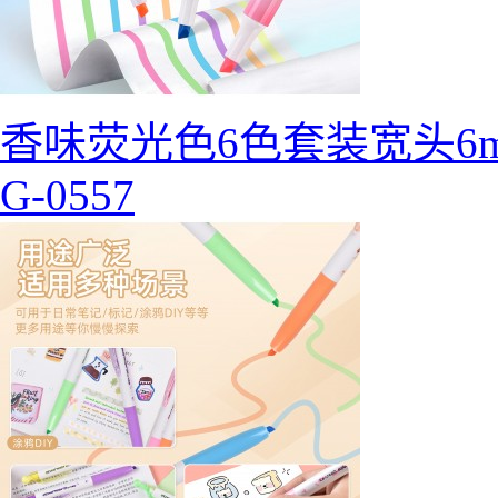
香味荧光色6色套装宽头6
G-0557