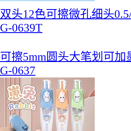
双头12色可擦微孔细头0.5
G-0639T
可擦5mm圆头大笔划可加
G-0637