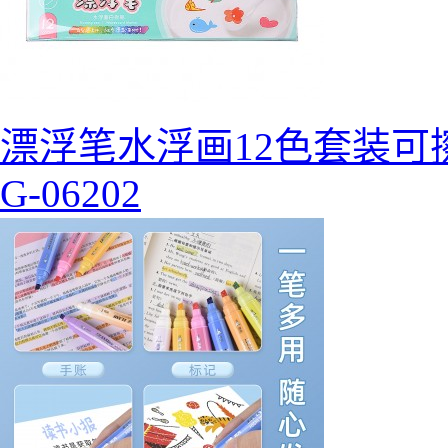
漂浮笔水浮画12色套装可
G-06202