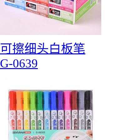
可擦细头白板笔
G-0639