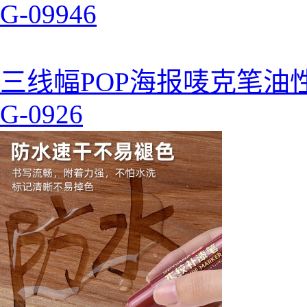
G-09946
三线幅POP海报唛克笔油
G-0926