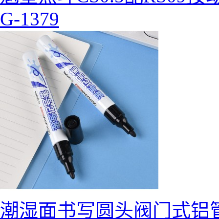
G-1379
潮湿面书写圆头阀门式铝