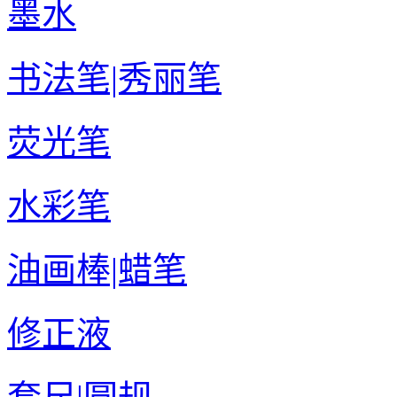
墨水
书法笔|秀丽笔
荧光笔
水彩笔
油画棒|蜡笔
修正液