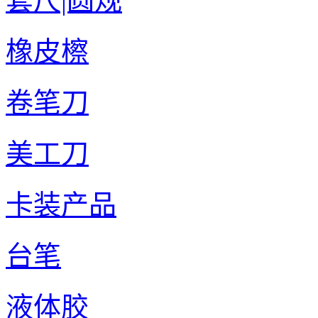
套尺|圆规
橡皮檫
卷笔刀
美工刀
卡装产品
台笔
液体胶