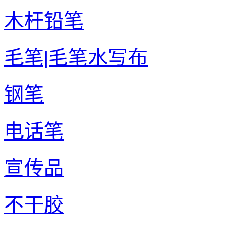
木杆铅笔
毛笔|毛笔水写布
钢笔
电话笔
宣传品
不干胶