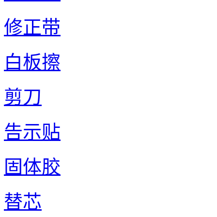
修正带
白板擦
剪刀
告示贴
固体胶
替芯