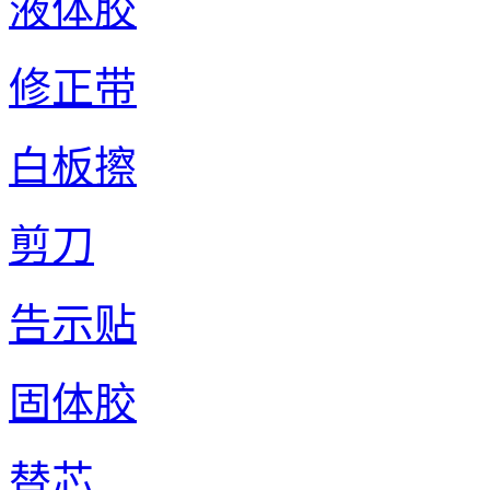
液体胶
修正带
白板擦
剪刀
告示贴
固体胶
替芯