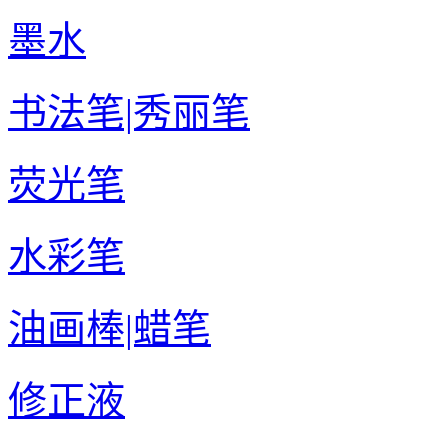
墨水
书法笔|秀丽笔
荧光笔
水彩笔
油画棒|蜡笔
修正液