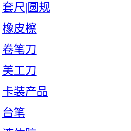
套尺|圆规
橡皮檫
卷笔刀
美工刀
卡装产品
台笔