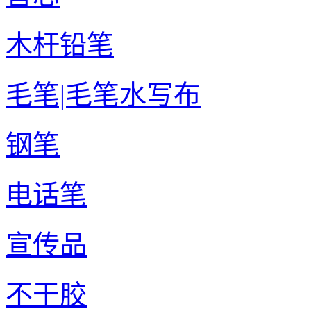
木杆铅笔
毛笔|毛笔水写布
钢笔
电话笔
宣传品
不干胶