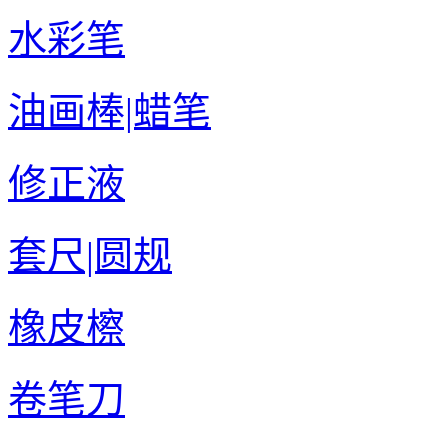
水彩笔
油画棒|蜡笔
修正液
套尺|圆规
橡皮檫
卷笔刀