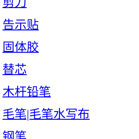
剪刀
告示贴
固体胶
替芯
木杆铅笔
毛笔|毛笔水写布
钢笔