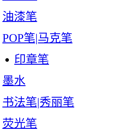
油漆笔
POP笔|马克笔
印章笔
墨水
书法笔|秀丽笔
荧光笔