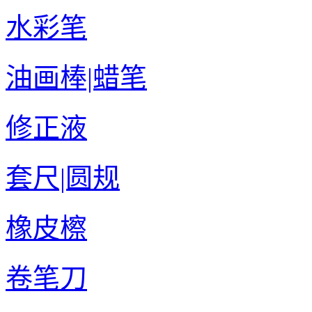
水彩笔
油画棒|蜡笔
修正液
套尺|圆规
橡皮檫
卷笔刀