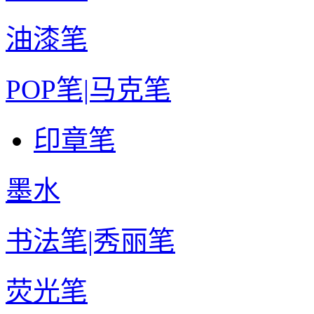
油漆笔
POP笔|马克笔
印章笔
墨水
书法笔|秀丽笔
荧光笔