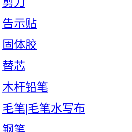
剪刀
告示贴
固体胶
替芯
木杆铅笔
毛笔|毛笔水写布
钢笔