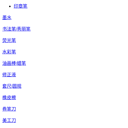
印章笔
墨水
书法笔|秀丽笔
荧光笔
水彩笔
油画棒|蜡笔
修正液
套尺|圆规
橡皮檫
卷笔刀
美工刀