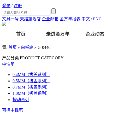
登录
/
注册
文具一号
天猫旗舰店
企业邮箱
金万年报表
中文
/
ENG
首页
走进金万年
企业动态
置:
首页
白板笔
G-0446
>
>
产品分类
PRODUCT CATEGORY
中性笔
0.4MM（拔盖系列）
0.5MM（拔盖系列）
0.7MM（拔盖系列）
1.0MM（拔盖系列）
按动系列
可擦中性笔