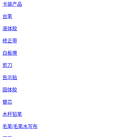
卡装产品
台笔
液体胶
修正带
白板擦
剪刀
告示贴
固体胶
替芯
木杆铅笔
毛笔|毛笔水写布