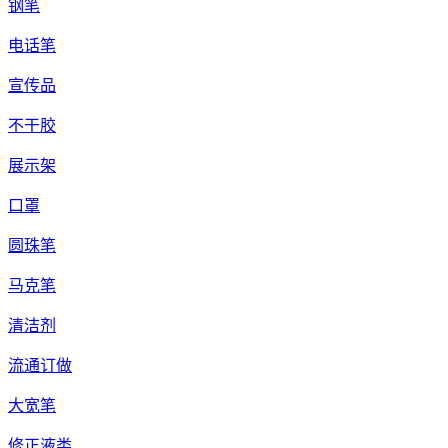
钢笔
电话笔
宣传品
不干胶
展示架
口罩
圆珠笔
马克笔
清洁剂
流通订做
大宽笔
修正液类