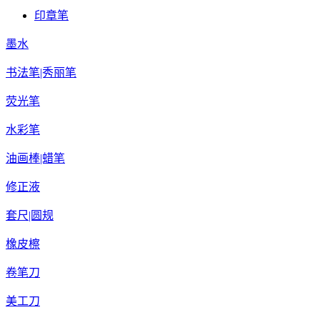
印章笔
墨水
书法笔|秀丽笔
荧光笔
水彩笔
油画棒|蜡笔
修正液
套尺|圆规
橡皮檫
卷笔刀
美工刀