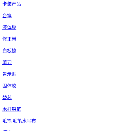
卡装产品
台笔
液体胶
修正带
白板擦
剪刀
告示贴
固体胶
替芯
木杆铅笔
毛笔|毛笔水写布