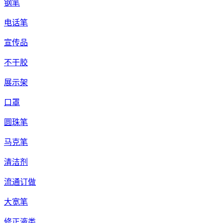
钢笔
电话笔
宣传品
不干胶
展示架
口罩
圆珠笔
马克笔
清洁剂
流通订做
大宽笔
修正液类