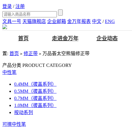
登录
/
注册
文具一号
天猫旗舰店
企业邮箱
金万年报表
中文
/
ENG
首页
走进金万年
企业动态
置:
首页
修正带
万品荟太空熊猫修正带
>
>
产品分类
PRODUCT CATEGORY
中性笔
0.4MM（拔盖系列）
0.5MM（拔盖系列）
0.7MM（拔盖系列）
1.0MM（拔盖系列）
按动系列
可擦中性笔