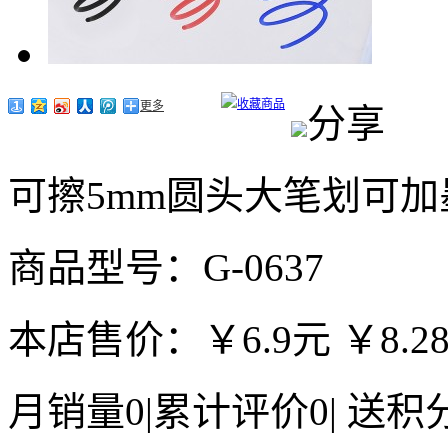
收藏商品
更多
分享
可擦5mm圆头大笔划可
商品型号：G-0637
本店售价：
￥6.9元
￥8.2
月销量
0
|
累计评价
0
|
送积