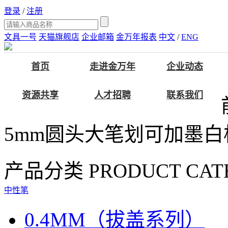
登录
/
注册
文具一号
天猫旗舰店
企业邮箱
金万年报表
中文
/
ENG
首页
走进金万年
企业动态
资源共享
人才招聘
联系我们
5mm圆头大笔划可加墨白
产品分类
PRODUCT CAT
中性笔
0.4MM（拔盖系列）