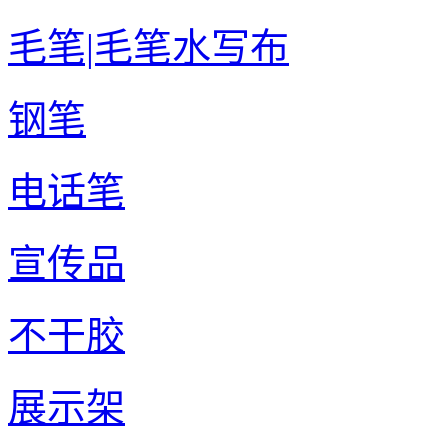
毛笔|毛笔水写布
钢笔
电话笔
宣传品
不干胶
展示架