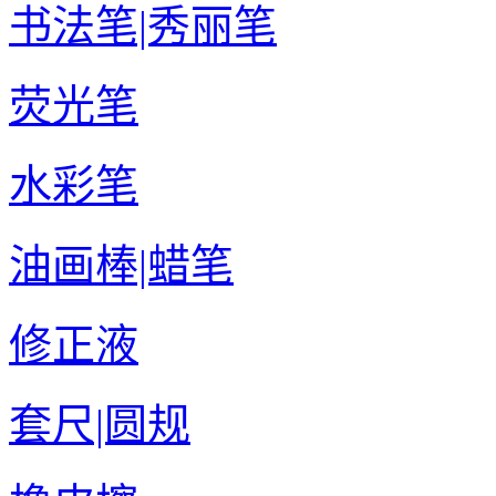
书法笔|秀丽笔
荧光笔
水彩笔
油画棒|蜡笔
修正液
套尺|圆规