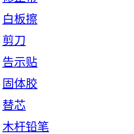
白板擦
剪刀
告示贴
固体胶
替芯
木杆铅笔