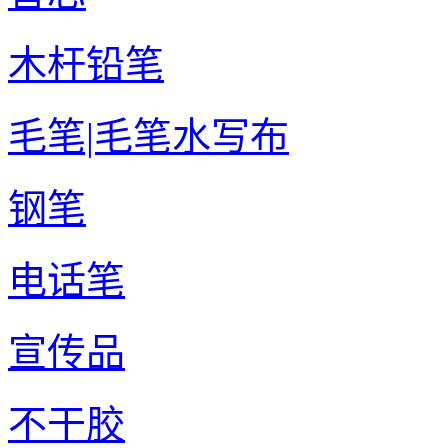
木杆铅笔
毛笔|毛笔水写布
钢笔
电话笔
宣传品
不干胶