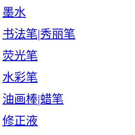
墨水
书法笔|秀丽笔
荧光笔
水彩笔
油画棒|蜡笔
修正液