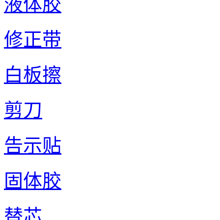
液体胶
修正带
白板擦
剪刀
告示贴
固体胶
替芯