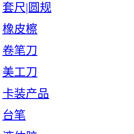
套尺|圆规
橡皮檫
卷笔刀
美工刀
卡装产品
台笔