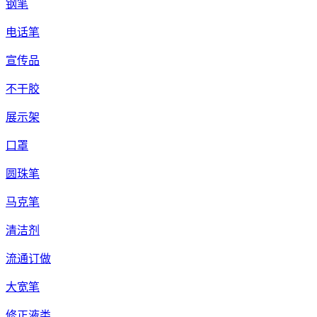
钢笔
电话笔
宣传品
不干胶
展示架
口罩
圆珠笔
马克笔
清洁剂
流通订做
大宽笔
修正液类