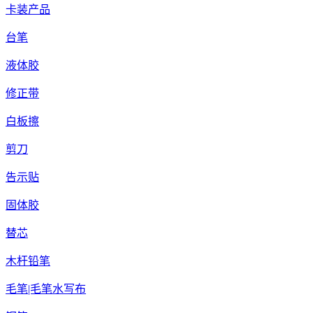
卡装产品
台笔
液体胶
修正带
白板擦
剪刀
告示贴
固体胶
替芯
木杆铅笔
毛笔|毛笔水写布