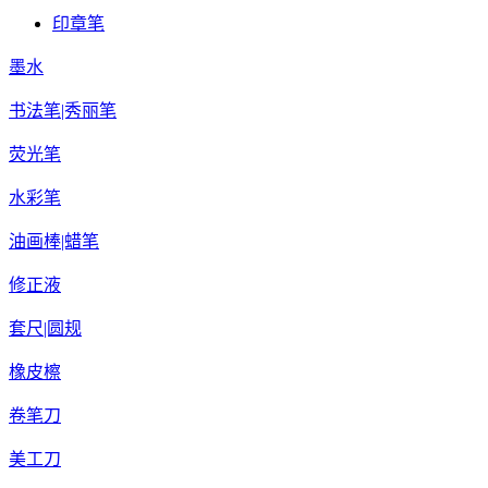
印章笔
墨水
书法笔|秀丽笔
荧光笔
水彩笔
油画棒|蜡笔
修正液
套尺|圆规
橡皮檫
卷笔刀
美工刀