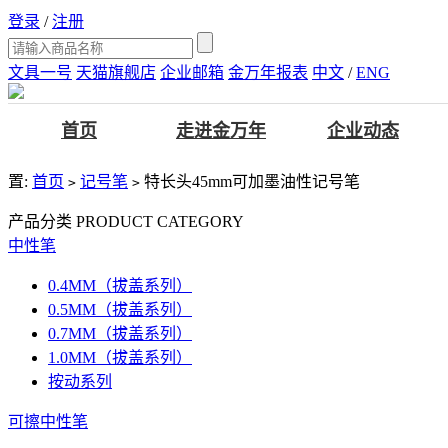
登录
/
注册
文具一号
天猫旗舰店
企业邮箱
金万年报表
中文
/
ENG
首页
走进金万年
企业动态
置:
首页
记号笔
特长头45mm可加墨油性记号笔
>
>
产品分类
PRODUCT CATEGORY
中性笔
0.4MM（拔盖系列）
0.5MM（拔盖系列）
0.7MM（拔盖系列）
1.0MM（拔盖系列）
按动系列
可擦中性笔