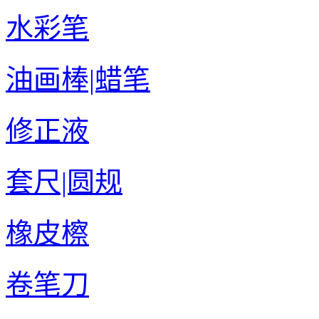
水彩笔
油画棒|蜡笔
修正液
套尺|圆规
橡皮檫
卷笔刀