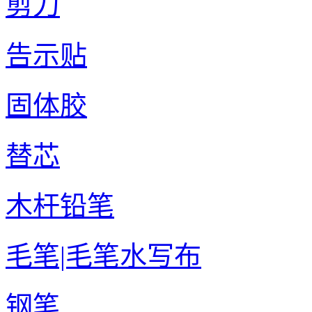
剪刀
告示贴
固体胶
替芯
木杆铅笔
毛笔|毛笔水写布
钢笔