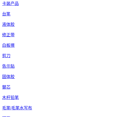
卡装产品
台笔
液体胶
修正带
白板擦
剪刀
告示贴
固体胶
替芯
木杆铅笔
毛笔|毛笔水写布