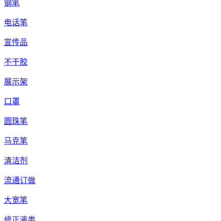
钢笔
电话笔
宣传品
不干胶
展示架
口罩
圆珠笔
马克笔
清洁剂
流通订做
大宽笔
修正液类