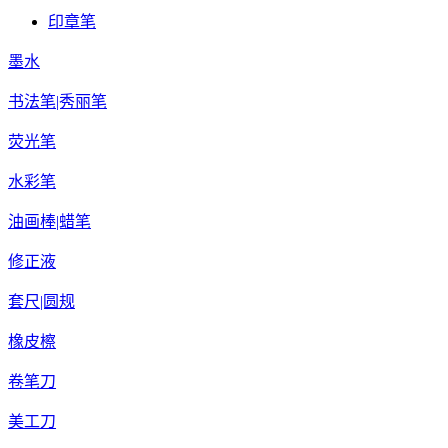
印章笔
墨水
书法笔|秀丽笔
荧光笔
水彩笔
油画棒|蜡笔
修正液
套尺|圆规
橡皮檫
卷笔刀
美工刀