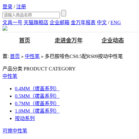
登录
/
注册
文具一号
天猫旗舰店
企业邮箱
金万年报表
中文
/
ENG
首页
走进金万年
企业动态
置:
首页
中性笔
多巴胺哑色CS0.5配RS09按动中性笔
>
>
产品分类
PRODUCT CATEGORY
中性笔
0.4MM（拔盖系列）
0.5MM（拔盖系列）
0.7MM（拔盖系列）
1.0MM（拔盖系列）
按动系列
可擦中性笔