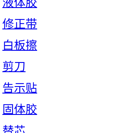
液体胶
修正带
白板擦
剪刀
告示贴
固体胶
替芯