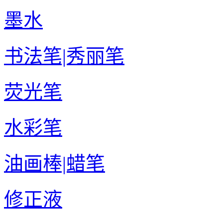
墨水
书法笔|秀丽笔
荧光笔
水彩笔
油画棒|蜡笔
修正液