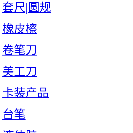
套尺|圆规
橡皮檫
卷笔刀
美工刀
卡装产品
台笔