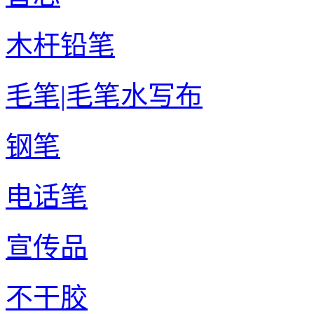
木杆铅笔
毛笔|毛笔水写布
钢笔
电话笔
宣传品
不干胶