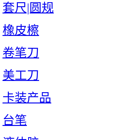
套尺|圆规
橡皮檫
卷笔刀
美工刀
卡装产品
台笔