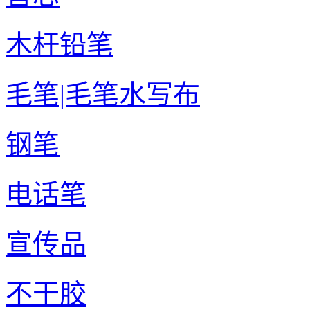
木杆铅笔
毛笔|毛笔水写布
钢笔
电话笔
宣传品
不干胶