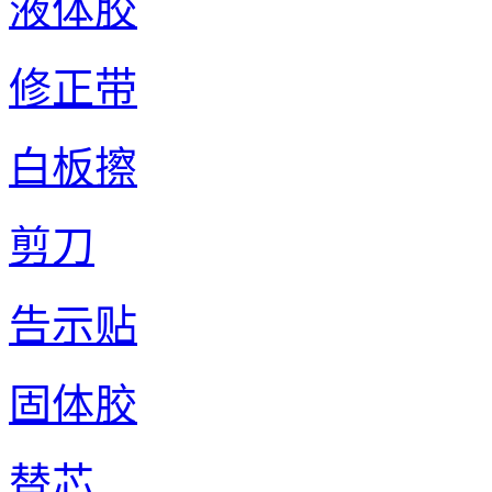
液体胶
修正带
白板擦
剪刀
告示贴
固体胶
替芯