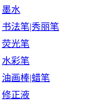
墨水
书法笔|秀丽笔
荧光笔
水彩笔
油画棒|蜡笔
修正液