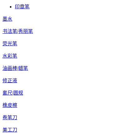
印章笔
墨水
书法笔|秀丽笔
荧光笔
水彩笔
油画棒|蜡笔
修正液
套尺|圆规
橡皮檫
卷笔刀
美工刀