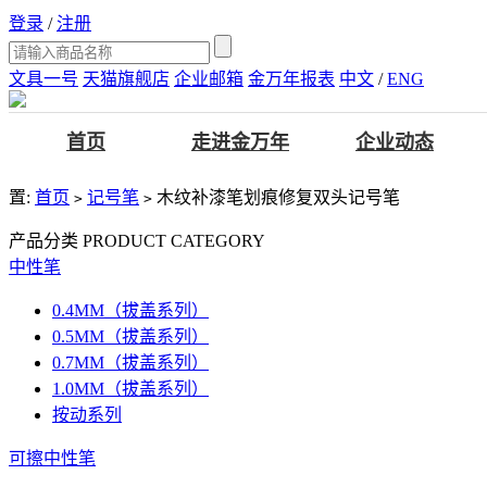
登录
/
注册
文具一号
天猫旗舰店
企业邮箱
金万年报表
中文
/
ENG
首页
走进金万年
企业动态
置:
首页
记号笔
木纹补漆笔划痕修复双头记号笔
>
>
产品分类
PRODUCT CATEGORY
中性笔
0.4MM（拔盖系列）
0.5MM（拔盖系列）
0.7MM（拔盖系列）
1.0MM（拔盖系列）
按动系列
可擦中性笔