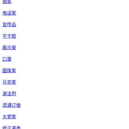
钢笔
电话笔
宣传品
不干胶
展示架
口罩
圆珠笔
马克笔
清洁剂
流通订做
大宽笔
修正液类