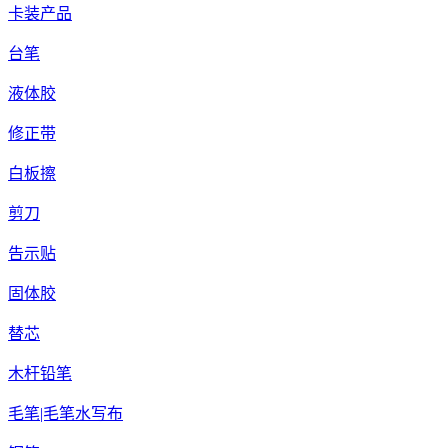
卡装产品
台笔
液体胶
修正带
白板擦
剪刀
告示贴
固体胶
替芯
木杆铅笔
毛笔|毛笔水写布